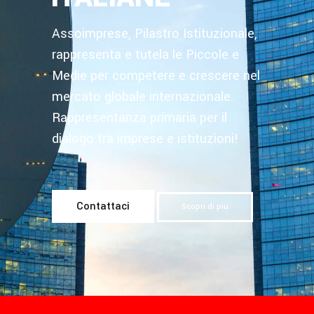
Assoimprese, Pilastro Istituzionale,
rappresenta e tutela le Piccole e
Medie per competere e crescere nel
mercato globale internazionale.
Rappresentanza primaria per il
dialogo tra imprese e istituzioni!
Contattaci
Scopri di più